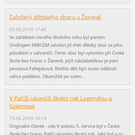
Založení dětského sboru v Ženevě
02.09.2010 17:42
Se začátkem nového školního roku byl panem
Ondřejem KRBCEM založen již třetí dětský sbor za jeho
působení v zahraničí. Tento sbor byl vytvořen při České
škole bez hranic v Ženevě, jejíž zakladatelkou je paní
Jaroslava Faltejsková. Rodiče dětí byli touto událostí
velice potěšeni. Okamžitě po svém...
V Paříži ukončili školní rok Legendou o
Golemovi
15.06.2010 16:14
Originální článek - zde V sobotu 5. června byl v České
škole bez hranic Paříž ukončen školní rok. Jaký byl a co