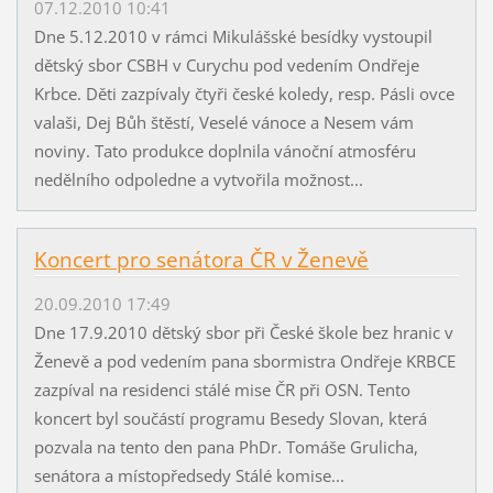
07.12.2010 10:41
Dne 5.12.2010 v rámci Mikulášské besídky vystoupil
dětský sbor CSBH v Curychu pod vedením Ondřeje
Krbce. Děti zazpívaly čtyři české koledy, resp. Pásli ovce
valaši, Dej Bůh štěstí, Veselé vánoce a Nesem vám
noviny. Tato produkce doplnila vánoční atmosféru
nedělního odpoledne a vytvořila možnost...
Koncert pro senátora ČR v Ženevě
20.09.2010 17:49
Dne 17.9.2010 dětský sbor při České škole bez hranic v
Ženevě a pod vedením pana sbormistra Ondřeje KRBCE
zazpíval na residenci stálé mise ČR při OSN. Tento
koncert byl součástí programu Besedy Slovan, která
pozvala na tento den pana PhDr. Tomáše Grulicha,
senátora a místopředsedy Stálé komise...