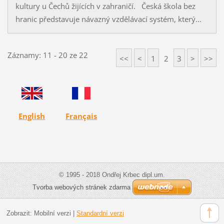
kultury u Čechů žijících v zahraničí. Česká škola bez
hranic představuje návazný vzdělávací systém, který...
Záznamy: 11 - 20 ze 22
<<
<
1
2
3
>
>>
English
Français
© 1995 - 2018 Ondřej Krbec dipl.um.
Tvorba webových stránek zdarma
Zobrazit:
Mobilní verzi
|
Standardní verzi