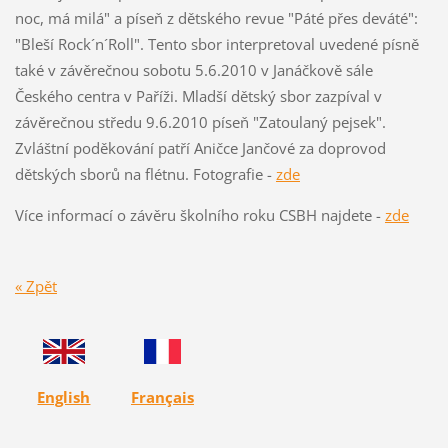
noc, má milá" a píseň z dětského revue "Páté přes deváté":
"Bleší Rock´n´Roll". Tento sbor interpretoval uvedené písně
také v závěrečnou sobotu 5.6.2010 v Janáčkově sále
Českého centra v Paříži. Mladší dětský sbor zazpíval v
závěrečnou středu 9.6.2010 píseň "Zatoulaný pejsek".
Zvláštní poděkování patří Aničce Jančové za doprovod
dětských sborů na flétnu. Fotografie -
zde
Více informací o závěru školního roku CSBH najdete -
zde
« Zpět
English
Français