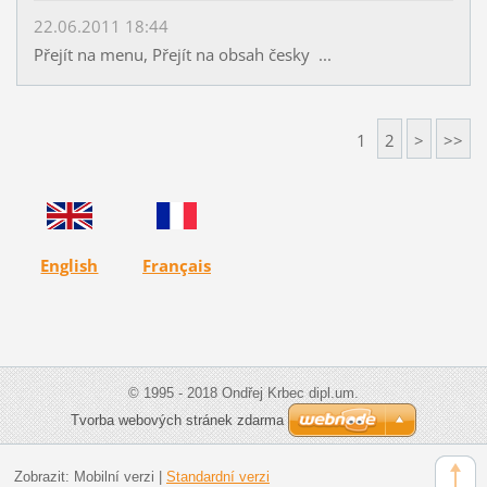
22.06.2011 18:44
Přejít na menu, Přejít na obsah česky ...
1
2
>
>>
English
Français
© 1995 - 2018 Ondřej Krbec dipl.um.
Tvorba webových stránek zdarma
Zobrazit:
Mobilní verzi
|
Standardní verzi