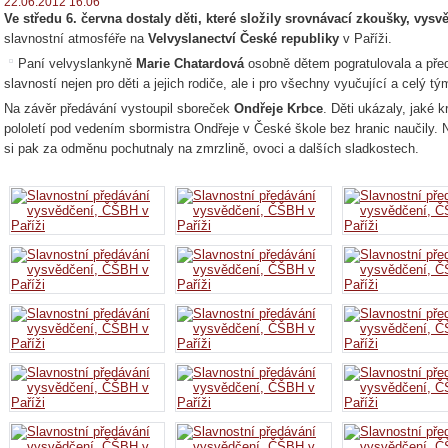
22.06.2012 16:06
Ve středu 6. června dostaly děti, které složily srovnávací zkoušky, vysv
slavnostní atmosféře na
Velvyslanectví České republiky
v Paříži.
Paní velvyslankyně
Marie Chatardová
osobně dětem pogratulovala a před
slavností nejen pro děti a jejich rodiče, ale i pro všechny vyučující a celý t
Na závěr předávání vystoupil sboreček
Ondřeje Krbce
. Děti ukázaly, jaké 
pololetí pod vedením sbormistra Ondřeje v České škole bez hranic naučily. 
si pak za odměnu pochutnaly na zmrzlině, ovoci a dalších sladkostech.