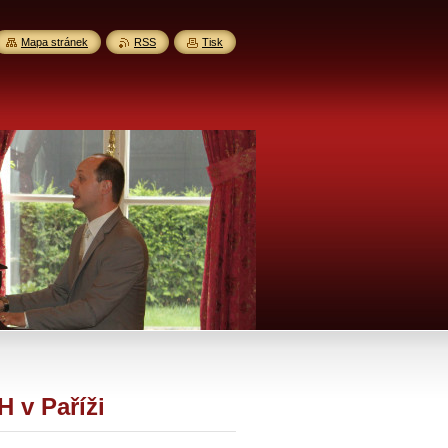
Mapa stránek
RSS
Tisk
 v Paříži