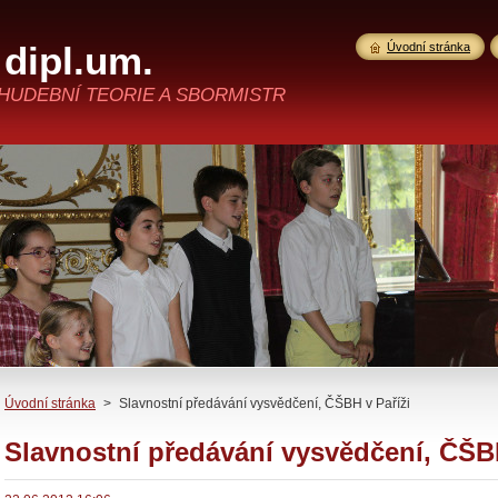
dipl.um.
Úvodní stránka
 HUDEBNÍ TEORIE A SBORMISTR
Úvodní stránka
>
Slavnostní předávání vysvědčení, ČŠBH v Paříži
Slavnostní předávání vysvědčení, ČŠBH